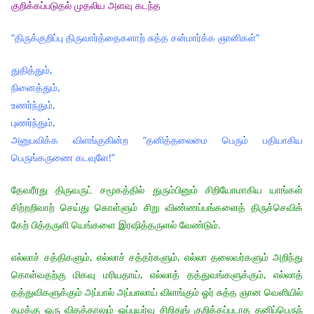
குறிக்கப்படுதல் முதலிய அளவு கடந்த
“திருக்குறிப்பு திருவார்த்தைகளாற் சுத்த சன்மார்க்க ஞானிகள்”
துதித்தும்,
நினைத்தும்,
உணர்ந்தும்,
புணர்ந்தும்,
அனுபவிக்க விளங்குகின்ற “தனித்தலைமை பெரும் பதியாகிய
பெருங்கருணை கடவுளே!”
தேவரீரது திருவருட் சமூகத்தில் துரும்பினும் சிறியோமாகிய யாங்கள்
சிற்றறிவாற் செய்து கொள்ளும் சிறு விண்ணப்பங்களைத் திருச்செவிக்
கேற் பித்தருளி யெங்களை இரஷித்தருளல் வேண்டும்.
எல்லாச் சத்திகளும், எல்லாச் சத்தர்களும், எல்லா தலைவர்களும் அறிந்து
கொள்வதற்கு மிகவு மரியதாய், எல்லாத் தத்துவங்களுக்கும், எல்லாத்
தத்துவிகளுக்கும் அப்பால் அப்பாலாய் விளங்கும் ஓர் சுத்த ஞான வெளியில்
தமக்கு ஒரு விதத்தாலும் ஒப்புயர்வு சிறிதுங் குறிக்கப்படாத தனிப்பெருந்