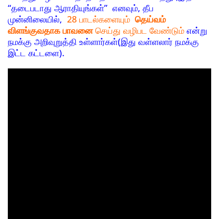
“தடைபடாது ஆராதியுங்கள்” எனவும், தீப
முன்னிலையில்,
28 பாடல்களையும்
தெய்வம்
விளங்குவதாக பாவனை
செய்து வழிபட வேண்டும்
என்று
நமக்கு அறிவுறுத்தி உள்ளார்கள்(இது வள்ளலார் நமக்கு
இட்ட கட்டளை).