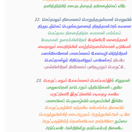
தனித்திடுசிற் சபைநடத்தைத் தரிசனஞ்செய் வீரே.
22. 
செய்தாலும் தீமைஎலாம் பொறுத்தருள்வான் பொதுவில்
திருநடஞ்செய் பெருங்கருணைத் திறத்தான்அங் கவனை
மெய்தாவ நினைத்திடுக சமரசசன் மார்க்கம் 
மேவுகஎன் றுரைக்கின்றேன்
மேதினியீர் எனைத்தான் 
வைதாலும் வைதிடுமின் வாழ்த்தெனக்கொண் டிடுவேன்
மனங்கோணேன் மானம்எலாம் போனவழி விடுத்தேன் 
பொய்தான்ஓர் சிறிதெனினும் புகலேன்ச
த் தியமே 
புகல்கின்றேன் நீவிர்எலாம் புனிதமுறும் பொருட்டே.
23. 
பொருட்டலநும் போகம்எலாம் பொய்யாம்இ
ங் கிதுநான் 
புகலுவதென் நாடொறும் புந்தியிற்கண் டதுவே 
மருட்டுலகீர் இருட்டுலகில் மடிவதழ கலவே
மரணமிலாப் பெருவாழ்வில் வாழவம்மின் இங்கே 
பொருட்டிறஞ்சேர் சுத்தசிவ சன்மார்க்க நிலையில் 
பொருந்துமின்சிற் சபைஅமுதம் அருந்துமின்அன் புடனே 
அருட்டிறஞ்சேர்ந் தெண்ணியவா றாடுமினோ 
நும்மை 
அடுப்பவரே அன்றிநின்று தடுப்பவர்மற் றிலையே. 