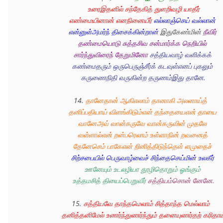
உரைஇதனில் சந்தேகித் துளறிவழி யாதீர்
எண்மையினான் எனநினையீர்
எல்லாஞ்செய் வல்லான் 
என்னுள்அமர்ந் திசைக்கின்றான் 
இதுகேண்மின் 
நீவிர் 
தண்மையொடு சுத்தசிவ சன்மார்க்க நெறியில் 
சார்ந்துவிரைந் தேறுமினோ
சத்தியவாழ் வளிக்கக் 
கண்மைதரும் ஒருபெருஞ்சீர்க் கடவுள்எனப் புகலும் 
கருணைநிதி வருகின்ற தருணம்இது தானே.
14. 
தானேதான் ஆகிஎலாம் தானாகி அலனாய்த் 
தனிப்பதியாய் விளங்கிடும்என் தந்தையைஎன் தாயை 
வானேஅவ் வான்கருவே வான்கருவின் முதலே 
வள்ளால்என் றன்பரெலாம் உள்ளாநின் றவனைத் 
தேனேசெம் பாகேஎன் றினித்திடுந்தெள் ளமுதைச் 
சிற்சபையில் பெருவாழ்வைச் சிந்தைசெய்மின் உலகீர் 
ஊனேயும் உடலழியா தூழிதொறும் ஓங்கும் 
உத்தமசித் தியைப்பெறுவீர்
சத்தியம்சொன் னேனே.
15. 
சத்தியவே தாந்தமெலாம் சித்தாந்த மெல்லாம் 
தனித்தனிமேல் உணர்ந்துணர்ந்தும் தனையுணர்தற் கரிதாய