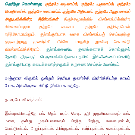
தெரிந்து கொள்ளாது,
குற்றமே வடிவாய்க், குற்றமே யுருவாய்க், குற்றமே
பொறியாய்க், குற்றமே மனமாய்க், குற்றமே அறிவாய், குற்றமே அனுபவமாய்
அனுபவிக்கின்ற சிறியேங்கள்
திருச்சமூகத்தில் விண்ணப்பிக்கின்ற
விண்ணப்பமும் குற்றமே வடிவாய் குற்றமே குறிக்குமென்
றறிந்தோமாயினும், குற்றங்குறியாத வகை விண்ணப்பஞ் செய்வதற்கு
ஒருவாற்றானு முணர்ச்சி யில்லோ மாதலிற் றுணிவு கொண்டு
விண்ணப்பிக்கிறோம்.
குற்றங்களையே குணங்களாகக் கொள்ளுதல்
தேவரீர் திருவருட் பெருமைக்கியற்கையாதலின் இவ்விண்ணப்பங்களிற்
குற்றங்குறியாது கடைக்கணித்தருளிக் கருணை செய்தல் வேண்டும்.
அஞ்ஞான விருளில் ஒன்றுந் தெரியா துணர்ச்சி யின்றிக்கிடந்த காலம்
போக, அவ்விருளை விட்டு நீங்கிய காலத்தே,
தாவரயோனி வர்க்கம்:
இவ்வுளகினடத்தே புல், நெல், மரம், செடி, பூடு முதலியவாகவும் கல்,
மலை, குன்று முதலியவாகவும் பிறந்து பிறந்து, களையுண்டல்,
வெட்டுண்டல், அறுப்புண்டல், கிள்ளுண்டல், உலர்ப்புண்டல், உடைப்புண்டல்,