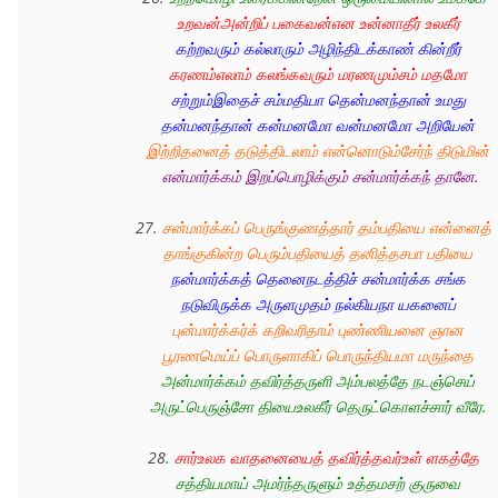
உறவன்அன்றிப் பகைவன்என உன்னாதீர் உலகீர் 
கற்றவரும் கல்லாரும் அழிந்திடக்காண் கின்றீர்
கரணம்எலாம் கலங்கவரும் மரணமும்சம் மதமோ 
சற்றும்இதைச் சம்மதியா தென்மனந்தான் உமது 
தன்மனந்தான் கன்மனமோ வன்மனமோ அறியேன்
இற்றிதனைத் தடுத்திடலாம் என்னொடும்சேர்ந் திடுமின் 
என்மார்க்கம் இறப்பொழிக்கும் சன்மார்க்கந் தானே.
27. 
சன்மார்க்கப் பெருங்குணத்தார் தம்பதியை என்னைத் 
தாங்குகின்ற பெரும்பதியைத் தனித்தசபா பதியை 
நன்மார்க்கத் தெனைநடத்திச் சன்மார்க்க சங்க 
நடுவிருக்க அருளமுதம் நல்கியநா யகனைப் 
புன்மார்க்கர்க் கறிவரிதாம் புண்ணியனை ஞான 
பூரணமெய்ப் பொருளாகிப் பொருந்தியமா மருந்தை 
அன்மார்க்கம் தவிர்த்தருளி அம்பலத்தே நடஞ்செய் 
அருட்பெருஞ்சோ தியைஉலகீர் தெருட்கொளச்சார் வீரே. 
28. 
சார்உலக வாதனையைத் தவிர்த்தவர்உள் ளகத்தே 
சத்தியமாய் அமர்ந்தருளும் உத்தமசற் குருவை 