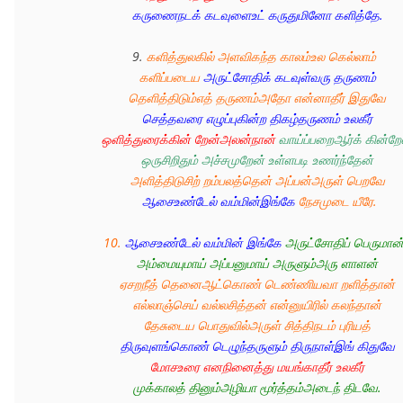
கருணைநடக் கடவுளைஉட் கருதுமினோ களித்தே. 
9. 
களித்துலகில் அளவிகந்த காலம்உல கெல்லாம் 
களிப்படைய 
அருட்சோதிக் கடவுள்வரு தருணம்
தெளித்திடும்எத் தருணம்அதோ என்னாதீர் இதுவே 
செத்தவரை எழுப்புகின்ற திகழ்தருணம் உலகீர்
ஒளித்துரைக்கின் றேன்அலன்நான்
வாய்ப்பறைஆர்க் கின்றே
ஒருசிறிதும் அச்சமுறேன் உள்ளபடி உணர்ந்தேன் 
அளித்திடுசிற் றம்பலத்தென் அப்பன்அருள் பெறவே 
ஆசைஉண்டேல் வம்மின்இங்கே
 நேசமுடை யீரே.
10. 
ஆசைஉண்டேல் வம்மின் இங்கே
அருட்சோதிப் பெருமான
அம்மையுமாய் அப்பனுமாய் அருளும்அரு ளாளன் 
ஏசறநீத் தெனைஆட்கொண் டெண்ணியவா றளித்தான் 
எல்லாஞ்செய் வல்லசித்தன் என்னுயிரில் கலந்தான் 
தேசுடைய பொதுவில்அருள் சித்திநடம் புரியத் 
திருவுளங்கொண் டெழுந்தருளும் திருநாள்இங் கிதுவே 
மோசஉரை எனநினைத்து மயங்காதீர் உலகீர்
முக்காலத் தினும்அழியா மூர்த்தம்அடைந் திடவே. 