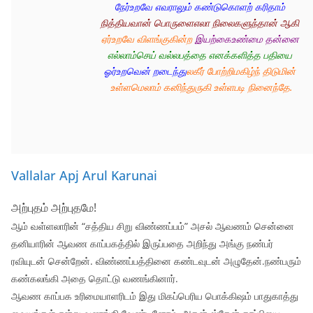
நேர்உறவே எவராலும் கண்டுகொளற் கரிதாம்
நித்தியவான் பொருளைஎலா நிலைகளுந்தான் ஆகி 
ஏர்உறவே விளங்குகின்ற 
இயற்கைஉண்மை தன்னை 
எல்லாம்செய் வல்லபத்தை எனக்களித்த பதியை 
ஓர்உறவென் றடைந்து
லகீர் போற்றிமகிழ்ந் திடுமின் 
உள்ளமெலாம் கனிந்துருகி உள்ளபடி நினைந்தே.
Vallalar Apj Arul Karunai
அற்புதம் அற்புதமே!
ஆம் வள்ளலாரின் “சத்திய சிறு விண்ணப்பம்” அசல் ஆவணம் சென்னை
தனியாரின் ஆவண காப்பகத்தில் இருப்பதை அறிந்து அங்கு நண்பர்
ரவியுடன் சென்றேன். விண்ணப்பத்தினை கண்டவுடன் அழுதேன்.நண்பரும்
கண்கலங்கி அதை தொட்டு வணங்கினார்.
ஆவண காப்பக உரிமையாளரிடம் இது மிகப்பெரிய பொக்கிஷம் பாதுகாத்து