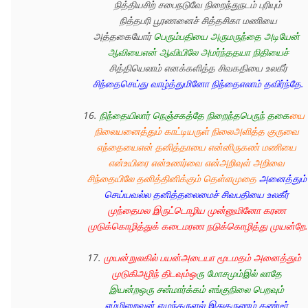
  நித்தியசிற் சபைநடுவே நிறைந்துநடம் புரியும்

  நித்தபரி பூரணனைச் சித்தசிகா மணியை

  அத்தகையோர் 
பெரும்பதியை அருமருந்தை அடியேன் 
ஆவியைஎன் ஆவியிலே அமர்ந்ததயா நிதியைச்
  சித்தியெலாம் எனக்களித்த சிவகதியை உலகீர்

சிந்தைசெய்து வாழ்த்துமினோ நிந்தைஎலாம் தவிர்ந்தே.
16. 
நிந்தையிலார் நெஞ்சகத்தே நிறைந்தபெருந் தகை
யை 
நிலையனைத்தும் காட்டியருள் நிலைஅளித்த குருவை 
எந்தையைஎன் தனித்தாயை என்னிருகண் மணியை 
என்உயிரை என்உணர்வை என்அறிவுள் அறிவை 
சிந்தையிலே தனித்தினிக்கும் தெள்ளமுதை 
அனைத்தும்
செய்யவல்ல தனித்தலைமைச் சிவபதியை உலகீர்
முந்தைமல இருட்டொழிய முன்னுமினோ கரண 
முடுக்கொழித்துக் கடைமரண நடுக்கொழித்து முயன்றே.
17. 
முயன்றுலகில் பயன்அடையா மூடமதம் அனைத்தும் 
முடுகிஅழிந் திடவும்ஒ
ரு மோசமும்இல் லாதே 
இயன்றஒரு சன்மார்க்கம் எங்குநிலை பெறவும்
எம்மிறைவன் எழுந்தருளல் இதுதருணம் கண்டீர் 