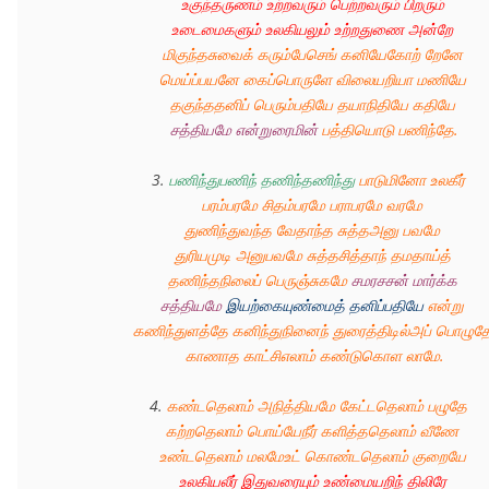
உகுந்தருணம் உற்றவரும் பெற்றவரும் பிறரும் 
உடைமைகளும் உலகியலும் உற்றதுணை அன்றே 
மிகுந்தசுவைக் கரும்பேசெங் கனியேகோற் றேனே 
மெய்ப்பயனே கைப்பொருளே விலையறியா மணியே 
தகுந்ததனிப் பெரும்பதியே தயாநிதியே கதியே 
சத்தியமே என்றுரைமின்
 பத்தியொடு பணிந்தே.
3. 
பணிந்துபணிந் தணிந்தணிந்து
 பாடுமினோ உலகீர் 
பரம்பரமே சிதம்பரமே பராபரமே வரமே 
துணிந்துவந்த வேதாந்த சுத்தஅனு பவமே 
துரியமுடி அனுபவமே சுத்தசித்தாந் தமதாய்த் 
தணிந்தநிலைப் பெருஞ்சுகமே 
சமரசசன் மார்க்க 
சத்தியமே
இயற்கையுண்மைத் தனிப்பதியே
 என்று 
கணிந்துளத்தே கனிந்துநினைந் துரைத்திடில்அப் பொழுதே
காணாத காட்சிஎலாம் கண்டுகொள லாமே.
4. 
கண்டதெலாம் அநித்தியமே கேட்டதெலாம் பழுதே 
கற்றதெலாம் பொய்யேநீர் களித்ததெலாம் வீணே 
உண்டதெலாம் மலமேஉட் கொண்டதெலாம் குறையே 
உலகியலீர் இதுவரையும் உண்மையறிந் திலிரே 