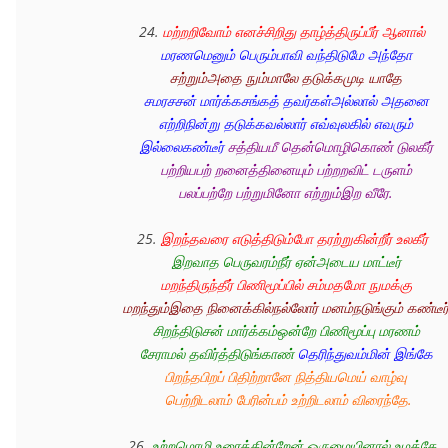
24. 
மற்றறிவோம் எனச்சிறிது தாழ்த்திருப்பீர் ஆனால் 
மரணமெனும் பெரும்பாவி வந்திடுமே அந்தோ
சற்றும்அதை நும்மாலே தடுக்கமுடி யாதே 
சமரசசன் மார்க்கசங்கத் தவர்கள்அல்லால் அதனை 
எற்றிநின்று தடுக்கவல்லார் எவ்வுலகில் எவரும் 
இல்லைகண்டீர்
சத்தியமீ தென்மொழிகொண் டுலகீர் 
பற்றியபற் றனைத்தினையும் பற்றறவிட் டருளம் 
பலப்பற்றே பற்றுமினோ எற்றும்இற வீரே. 
25. 
இறந்தவரை எடுத்திடும்போ தரற்றுகின்றீர் உலகீர் 
இறவாத பெருவரம்நீர் ஏன்அடைய மாட்டீர் 
மறந்திருந்தீர் பிணிமூப்பில் சம்மதமோ நுமக்கு 
மறந்தும்இதை நினைக்கில்நல்லோர் மனம்நடுங்கும் கண்டீர
சிறந்திடுசன் மார்க்கம்ஒன்றே பிணிமூப்பு மரணம் 
சேராமல் தவிர்த்திடுங்காண்
தெரிந்துவம்மின் இங்கே
பிறந்தபிறப் பிதிற்றானே நித்தியமெய் வாழ்வு 
பெற்றிடலாம் பேரின்பம் உற்றிடலாம் விரைந்தே.
26. 
உற்றமொழி உரைக்கின்றேன் ஒருமையினால் உமக்கே 