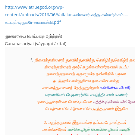
http://www.atruegod.org/wp-
content/uploads/2016/06/Vallalar-வள்ளலார்-சுத்த-சன்மார்க்கம்-–-
கடவுள்-ஒருவரே-சாகாகல்வி.pdf
ஞானசரியை (வாய்பறை ஆர்த்தல்)
Gananasariyai (vāypaṟai ārttal)
1.
நினைந்துநினைந் துணர்ந்துணர்ந்து நெகிழ்ந்துநெகிழ்ந் தன
நிறைந்துநிறைந் தூற்றெழுங்கண்ணீரதனால் உடம்பு 
நனைந்துநனைந் தருளமுதே நன்னிதியே ஞான 
நடத்தரசே என்னுரிமை நாயகனே என்று 
வனைந்துவனைந் தேத்துதும்நாம் 
வம்மின்உல கியலீர் 
மரணமிலாப் பெருவாழ்வில் வாழ்ந்திடலாம் கண்டீர்
புனைந்துரையேன் பொய்புகலேன் 
சத்தியஞ்சொல் கின்றேன்
பொற்சபையில் சிற்சபையில் புகுந்தருணம் இதுவே.
2. 
புகுந்தருணம் இதுகண்டீர் நம்மவரே நான்தான்
புகல்கின்றேன்
 என்மொழிஓர் பொய்மொழிஎன் னாதீர்