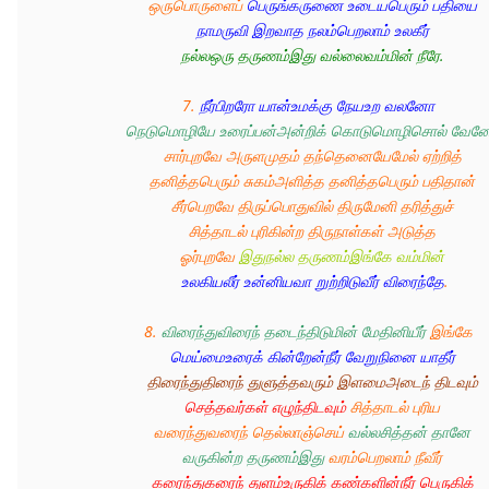
ஒருபொருளைப் 
பெருங்கருணை உடையபெரும் பதியை 
நாமருவி இறவாத நலம்பெறலாம் உலகீர்
நல்லஒரு தருணம்இது வல்லைவம்மின் நீரே.
7
. 
நீர்பிறரோ யான்உமக்கு நேயஉற வலனோ 
நெடுமொழியே உரைப்பன்அன்றிக் கொடுமொழிசொல் வேன
சார்புறவே அருளமுதம் தந்தெனையேமேல் ஏற்றித் 
தனித்தபெரும் சுகம்அளித்த தனித்தபெரும் பதிதான் 
சீர்பெறவே திருப்பொதுவில் திருமேனி தரித்துச் 
சித்தாடல் புரிகின்ற திருநாள்கள் அடுத்த 
ஓர்புறவே 
இதுநல்ல தருணம்இங்கே வம்மின் 
உலகியலீர் உன்னியவா றுற்றிடுவீர் விரைந்தே
.
8. 
விரைந்துவிரைந் தடைந்திடுமின் மேதினியீர்
 இங்கே
மெய்மைஉரைக் கின்றேன்நீர் வேறுநினை யாதீர் 
திரைந்துதிரைந் துளுத்தவரும் இளமைஅடைந் திடவும் 
செத்தவர்கள் எழுந்திடவும்
 சித்தாடல் புரிய 
வரைந்துவரைந் தெல்லாஞ்செய் 
வல்லசித்தன் தானே 
வருகின்ற தருணம்இது
 வரம்பெறலாம் நீவீர் 
கரைந்துகரைந் துளம்உருகிக் கண்களின்நீர் பெருகிக்