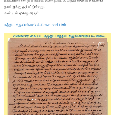
வையுங்கள் என்று வணங்கி வேண்டினோம். அதன் ஸ்கேன் காப்பியை
தான் இங்கு தரப்பட்டுள்ளது.
அன்புடன் ஏபிஜெ அருள்.
சத்திய சிறுவிண்ணப்பம்-Download Link