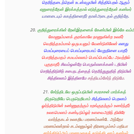
தெரிந்தடைந்தென் உடன்எழுமின் சித்திபெறல் ஆகும் 
ஏனுரைத்தேன் இரக்கத்தால் எடுத்துரைத்தேன் கண்டீர்
யானடையும் சுகத்தினைநீர் தான்அடைதல் குறித்தே. 
20. 
குறித்துரைக்கின் றேன்இதனைக் கேண்மின் இங்கே வம்மி
கோணும்மனக் குரங்காலே நாணுகின்ற உலகீர் 
வெறித்தஉம்மால் ஒருபயனும் வேண்டுகிலேன்
எனது 
மெய்யுரையைப் பொய்யுரையாய் வேறுநினை யாதீர் 
பொறித்தமதம் சமயம்எலாம் பொய்பொய்யே அவற்றில் 
புகுதாதீர்
சிவம்ஒன்றே பொருள்எனக்கண் டறிமின் 
செறித்திடுசிற் சபைநடத்தைத் தெரிந்துதுதித் திடுமின் 
சித்திஎலாம் இத்தினமே
சத்தியம்சேர்ந் திடுமே.
21. 
சேர்ந்திடவே ஒருப்படுமின் சமரசசன் மார்க்கத் 
திருநெறியே பெருநெறியாம்
சித்திஎலாம் பெறலாம் 
ஓர்ந்திடுமின் உண்ணுதற்கும் உறங்குதற்கும் உணர்ந்தீர் 
உலகமெலாம் கண்டிடும்ஓர் உளவைஅறிந் திலிரே 
வார்ந்தகடல் உலகறிய மரணம்உண்டே அந்தோ
மரணம்என்றால் சடம்எனும்ஓர் திரணமும்சம் மதியா 
சார்ந்திடும்அம் மரணமதைத் தடுத்திடலாம் கண்டீர் 