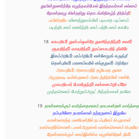
துயின்றுணர்ந்தே எழுந்தவர்போல் இறந்தவர்கள் எல்லாம் 
தோன்றஎழு கின்றதிது தொடங்கிநிகழ்ந் திடும்நீ
ர் 
பயின்றறிய 
விரைந்துவம்மின் படியாத படிப்பைப் 
படித்திடலாம் உணர்ந்திடலாம் பற்றிடலாம் சுகமே
.
18. 
சுகமறியீர் துன்பம்ஒன்றே துணிந்தறிந்தீர் உலகீர் 
சூதறிந்தீர் வாதறிந்தீர் தூய்மையறிந் திலிரே
இகம்அறியீர் பரம்அறியீர் என்னேநுங் கருத்தீ 
தென்புரிவீர் மரணம்வரில் எங்குறுவீர் அந்தோ
அகமறியீர் அனகமறிந் தழியாத ஞான 
அமுதவடி வம்பெறலாம் அடைந்திடுமின் ஈண்டே
முகமறியார் போலிருந்தீர் என்னைஅறி யீரோ
முத்தரெலாம் போற்றும்அருட் சித்தர்மகன் நானே.
19. 
நான்உரைக்கும் வார்த்தைஎலாம் நாயகன்றன் வார்த்த
நம்புமினோ நமரங்காள் நற்றருணம் இதுவே
வான்உரைத்த மணிமன்றில் நடம்புரிஎம் பெருமான் 
வரவெதிர்கொண் டவன்அருளால் வரங்களெலாம் பெறவே
தேன்உரைக்கும் உளம்இனிக்க எழுகின்றேன் நீவீர் 