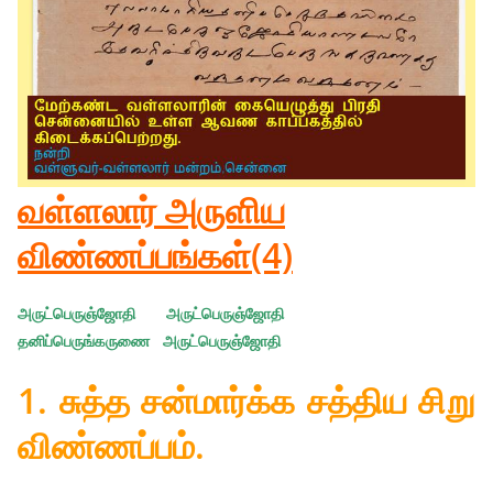
வள்ளலார் அருளிய
விண்ணப்பங்கள்(4)
அருட்பெருஞ்ஜோதி அருட்பெருஞ்ஜோதி
தனிப்பெருங்கருணை அருட்பெருஞ்ஜோதி
1. சுத்த சன்மார்க்க சத்திய சிறு
விண்ணப்பம்.