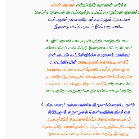
விண்டதனால் 
என்இனிநீர் சமரசசன் மார்க்க 
மெய்ந்நெறியைக் கடைப்பிடித்து மெய்ப்பொருள்நன் குணர்ந்
எண்டகுசிற் றம்பலத்தே எந்தைஅருள் அடைமின் 
இறவாத வரம்பெறலாம் இன்பமுற லாமே. 
5. 
இன்புறலாம் எவ்வுலகும் ஏத்திடவாழ்ந் திடலாம் 
எல்லாம்செய் வல்லசித்தி இறைமையும்பெற் றிடலாம்
அன்புடையீர் வம்மின்இங்கே சமரசசன் மார்க்கம் 
அடைந்திடுமின்
 அகவடிவிங் கனகவடி வாகிப் 
பொன்புடைநன் கொளிர்ஒளியே புத்தமுதே ஞான 
பூரணமே ஆரணத்தின் பொருள்முடிமேல் பொருளே 
வன்புடையார் பெறற்கரிதாம் மணியே
சிற் சபையின் 
மாமருந்தே என்றுரைமின் தீமையெலாம் தவிர்ந்தே
.
6. 
தீமைஎலாம் நன்மைஎன்றே திருஉளங்கொண் டருளிச் 
சிறியேனுக் கருளமுதத் தெளிவளித்த திறத்தை 
ஆமயந்தீர்த் தியற்கைஇன்ப அனுபவமே மயமாய் 
அம்பலத்தே விளங்குகின்ற அருட்பெருஞ்சோ தியைஓர் 
ஓமயவான் வடிவுடையார் உள்ளகத்தே நிறைந்த 