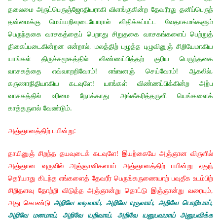
தலைமை அருட்பெருஞ்ஜோதியராகி விளங்குகின்ற தேவரீரது தனிப்பெருந்
தன்மைக்கு மெய்யறிவுடையோரால் விதிக்கப்பட்ட வேதாகமங்களும்
பெருந்தகை வாசகத்தைப் பெறாது சிறுதகை வாசகங்களைப் பெற்றுத்
திகைப்படைகின்றன என்றால், மலத்திற் புழுத்த புழுவினுஞ் சிறியேமாகிய
யாங்கள் திருச்சமூகத்தில் விண்ணப்பித்தற் குரிய பெருந்தகை
வாசகத்தை எவ்வாறறிவோம்! எங்ஙனஞ் செய்வோம்! ஆகலில்,
கருணாநிதியாகிய கடவுளே! யாங்கள் விண்ணப்பிக்கின்ற அற்ப
வாசகத்தில் உரிமை நோக்காது அங்கீகரித்தருளி யெங்களைக்
காத்தருளல் வேண்டும்.
அஞ்ஞானத்திற் பயின்று:
தாயினுஞ் சிறந்த தயவுடைக் கடவுளே! இயற்கையே அஞ்ஞான விருளில்
அஞ்ஞான வுருவில் அஞ்ஞானிகளாய் அஞ்ஞானத்திற் பயின்று ஏதுந்
தெரியாது கிடந்த எங்களைத் தேவரீர் பெருங்கருணையாற் பவுதீக உடம்பிற்
சிறிதளவு தோற்றி விடுத்த அஞ்ஞான்று தொட்டு இஞ்ஞான்று வரையும்,
அது கொண்டு
அறிவே வடிவாய், அறிவே யுருவாய், அறிவே பொறியாய்,
அறிவே மனமாய், அறிவே யறிவாய், அறிவே யனுபவமாய் அனுபவிக்க